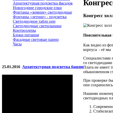
Конгрес
Архитектурная подсветка фасадов
Новогодние городские елки
Фонтаны «зимние» светодиодные
Конгресс хол
Фонтаны «летние» - подсветка
Светодиодное табло цен
Светодиодные светильники
Контроллеры
Блоки питания
Пояснительная 
Фасадные световые панно
Часы
Как видно из фо
корпуса - её мы
Специалистами н
со светодиодами 
25.01.2016
Архитектурная подсветка башни
Плата не имеет т
обыкновенном с
При проверке бы
они сохранились
Нашими инженер
светодиодных пл
Современн
Стабилизат