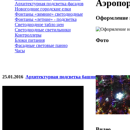
Аэропо
Архитектурная подсветка фасадов
Новогодние городские елки
Фонтаны «зимние» светодиодные
Оформление н
Фонтаны «летние» - подсветка
Светодиодное табло цен
Светодиодные светильники
Контроллеры
Фото
Блоки питания
Фасадные световые панно
Часы
25.01.2016
Архитектурная подсветка башни
Видео