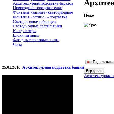
Архитек
Архитектурная подсветка фасадов
Новогодние городские елки
Фонтаны «зимние» светодиодные
Пежо
Фонтаны «летние» - подсветка
Светодиодное табло цен
Светодиодные светильники
Контроллеры
Блоки питания
Фасадные световые панно
Часы
Поделитьс
25.01.2016
Архитектурная подсветка башни
Архитектурная п